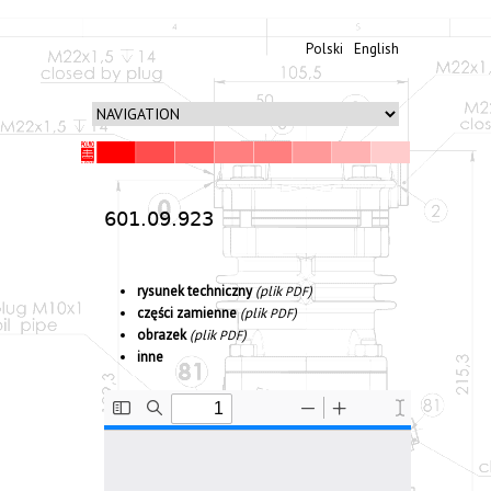
Polski
English
601.09.923
rysunek tech­niczny
(plik
)
PDF
częś­ci zami­enne
(plik
)
PDF
obrazek
(plik
)
PDF
inne