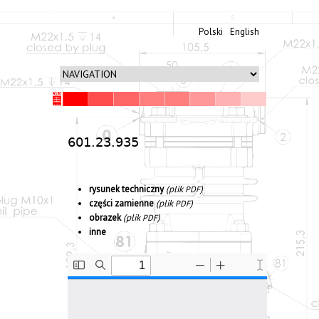
Polski
English
601.23.935
rysunek tech­niczny
(plik
)
PDF
częś­ci zami­enne
(plik
)
PDF
obrazek
(plik
)
PDF
inne